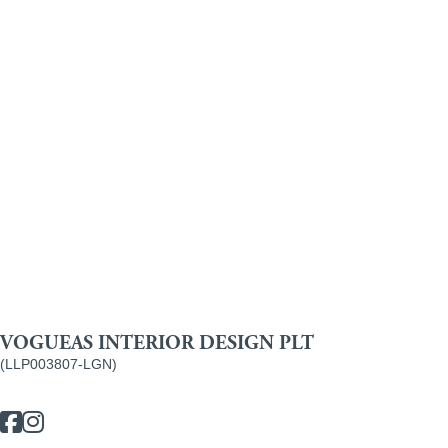
跳
CN
过
内
容
VOGUEAS INTERIOR DESIGN PLT
(LLP003807-LGN)